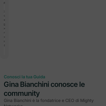
bout the
erclass,
podcast,
other
ful guides
goodies.
 annullare
rizione in
siasi
ento.
Conosci la tua Guida
Gina Bianchini conosce le
community
Gina Bianchini è la fondatrice e CEO di Mighty