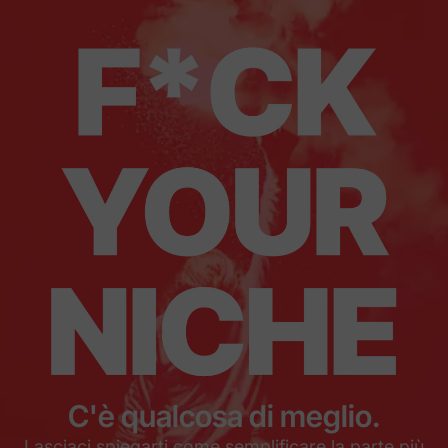
C'è qualcosa di meglio.
Lasciaci spiegarti come semplificare la parte più