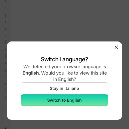
community
talmente ben
progettata
che si
gestisce da
sola, senza
lavoro extra
da parte tua
Monetizza
Switch Language?
con corsi,
We detected your browser language is
membership,
English
.
Would you like to view this site
sfide ed
in
English
?
eventi a 48
Stay in Italiano
$/mese o
575+ $/anno
Switch to English
i