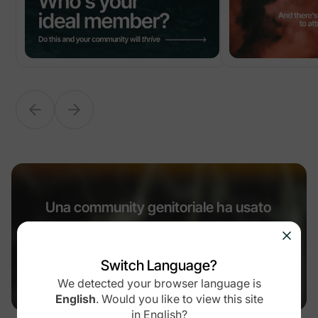
Una community genitoriale ha usato
Community Design™ per crescere
da 0 a 102.000 membri in 2 anni e
Switch Language?
oltre $5M di ricavi.
We detected your browser language is
English
.
Would you like to view this site
in
English
?