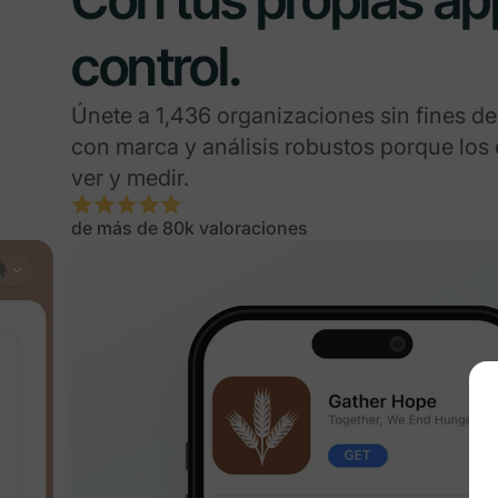
control.
Únete a 1,436 organizaciones sin fines de
con marca y análisis robustos porque los
ver y medir.
de más de 80k valoraciones