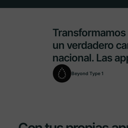
Transformamos 
un verdadero cam
nacional. Las ap
Beyond Type 1
Con tus propias app