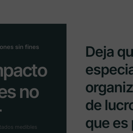
Deja q
ones sin fines
mpacto
especia
organiz
es no
de lucr
r
que es 
ltados medibles