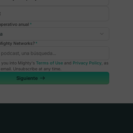
t
perativo anual
*
 Mighty Networks?
*
 you into Mighty's
Terms of Use
and
Privacy Policy
, as
 email. Unsubscribe at any time.
Siguiente