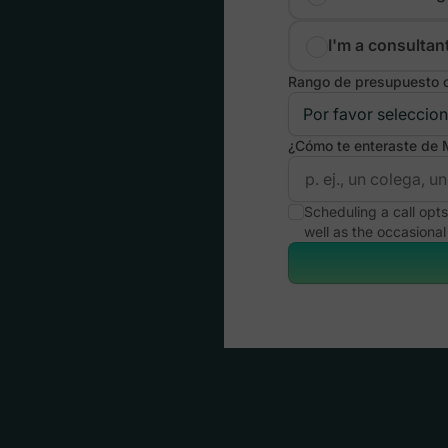
I'm a consultan
Rango de presupuesto o
¿Cómo te enteraste de
Scheduling a call opts
well as the occasional