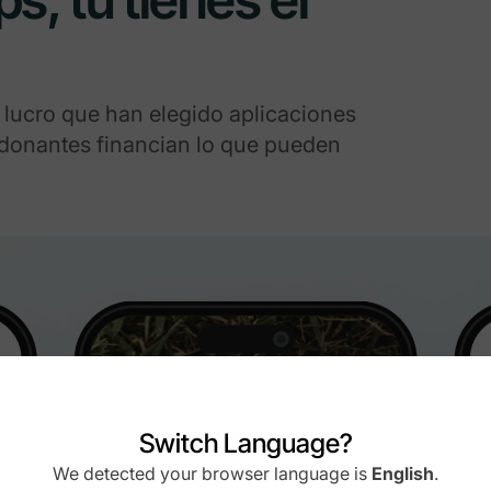
 lucro que han elegido aplicaciones
 donantes financian lo que pueden
Switch Language?
We detected your browser language is
English
.