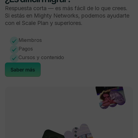
Tus propias Apps de la marca
Respuesta corta — es más fácil de lo que crees.
Si estás en Mighty Networks, podemos ayudarte
-
-
con el Scale Plan y superiores.
Miembros
Pagos
Comunidad
Cursos y contenido
Saber más
Grupos y cohortes privados
Feeds de actividad