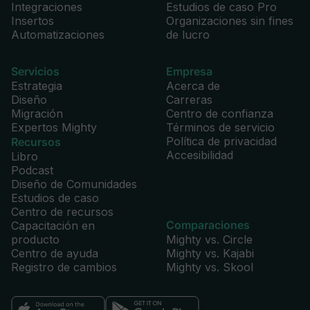
Integraciones
Estudios de caso Pro
Insertos
Organizaciones sin fines
Automatizaciones
de lucro
Notas de voz
Servicios
Empresa
Estrategia
Acerca de
Diseño
Carreras
Migración
Centro de confianza
Expertos Mighty
Términos de servicio
Programa de referidos integrado
Política de privacidad
Recursos
Accesibilidad
Libro
Podcast
Diseño de Comunidades
Estudios de caso
Centro de recursos
Comparaciones
Rachas de miembros
Capacitación en
producto
Mighty vs. Circle
Centro de ayuda
Mighty vs. Kajabi
Registro de cambios
Mighty vs. Skool