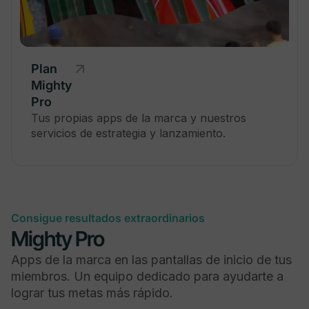
Autenticación multifactor opcional
Plan
Mighty
Pro
Tus propias apps de la marca y nuestros
servicios de estrategia y lanzamiento.
Mighty Insights™
Consigue resultados extraordinarios
Integra más de 2,000 aplicaciones y servicios
Mighty Pro
Apps de la marca en las pantallas de inicio de tus
miembros. Un equipo dedicado para ayudarte a
lograr tus metas más rápido.