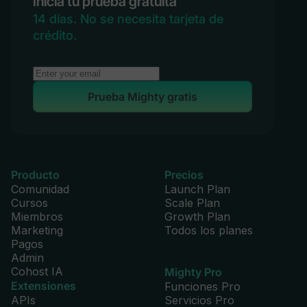
Inicia tu prueba gratuita
14 días. No se necesita tarjeta de
crédito.
Campos de perfil personalizados
Prueba Mighty gratis
5
10
Ilimitado
Insignias de perfil
Producto
Precios
Comunidad
Launch Plan
Cursos
Scale Plan
Miembros
Growth Plan
Marketing
Todos los planes
Pagos
Mensajería privada
Admin
Cohost IA
Mighty Pro
Extensiones
Funciones Pro
APIs
Servicios Pro