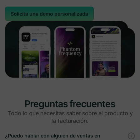
Integración con Zoom
Solicita una demo personalizada
Filtros de Automatización por Audiencia
Integraciones de afiliados
Preguntas frecuentes
-
Todo lo que necesitas saber sobre el producto y
la facturación.
Integración de Kit
¿Puedo hablar con alguien de ventas en