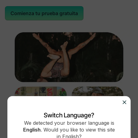
Eventos en línea y presenciales
Comienza tu prueba gratuita
Páginas web en Espacios
Asistente de redacción AI "Mejorar" (opcional)
Switch Language?
We detected your browser language is
Iniciadores de conversación AI opcionales
English
.
Would you like to view this site
in
English
?