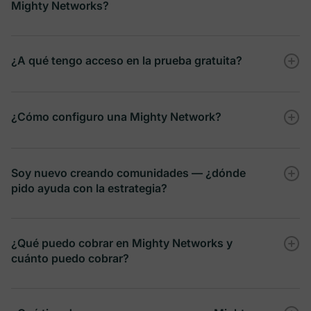
Mighty Networks?
-
¿A qué tengo acceso en la prueba gratuita?
Integración con Zapier
confirmar tu asistencia aquí
¿Cómo configuro una Mighty Network?
-
Integración con Google Analytics
Soy nuevo creando comunidades — ¿dónde
agendar una llamada aquí
pido ayuda con la estrategia?
Community Design
-
¿Qué puedo cobrar en Mighty Networks y
cuánto puedo cobrar?
Seguimiento de píxel de marketing
Mighty
Community
-