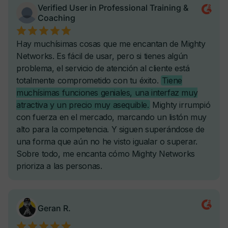
-
-
SSO opcional
-
-
Etiquetado de email opcional (white label)
-
-
Solicitudes de API sin cabecera