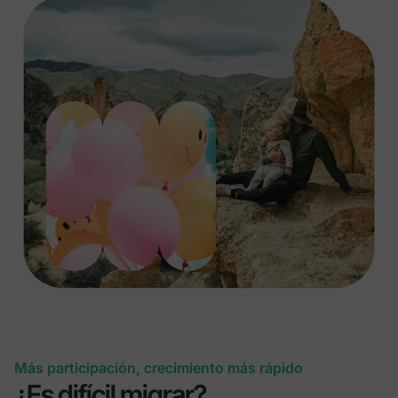
Anfitriones y moderadores
3 Hosts, 10
5 Hosts, 15
Ilimitado
moderadores
moderadores
Espacios
Ilimitado
Ilimitado
Ilimitado
Agrega tu logo, colores y banners de marca
Más participación, crecimiento más rápido
¿Es difícil migrar?