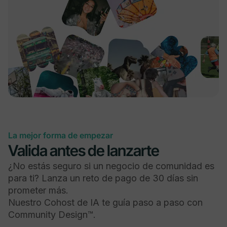
Preguntas y encuestas
Sube fotos, GIFs y archivos
La mejor forma de empezar
Valida antes de lanzarte
Espacios de chat con hilos y reacciones de emoji
¿No estás seguro si un negocio de comunidad es
para ti? Lanza un reto de pago de 30 días sin
prometer más.
Nuestro Cohost de IA te guía paso a paso con
Community Design™.