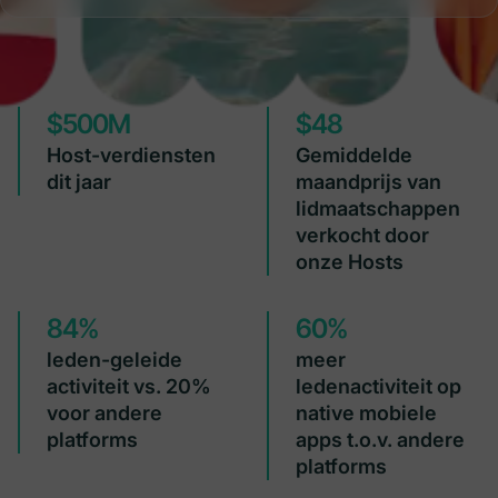
$500M
$48
Host-verdiensten
Gemiddelde
dit jaar
maandprijs van
lidmaatschappen
verkocht door
onze Hosts
84%
60%
leden-geleide
meer
activiteit vs. 20%
ledenactiviteit op
voor andere
native mobiele
platforms
apps t.o.v. andere
platforms