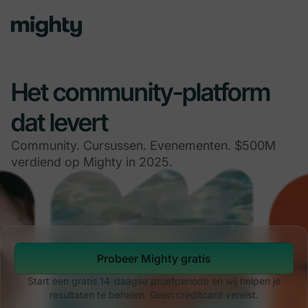
Navigated to Het community-platform dat levert
Het community-platform
dat levert
Community. Cursussen. Evenementen. $500M
verdiend op Mighty in 2025.
Probeer Mighty gratis
Start een gratis 14-daagse proefperiode en wij helpen je
resultaten te behalen. Geen creditcard vereist.