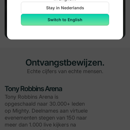
Community Design™ in 2 jaar van 0
Stay in Nederlands
naar 102.000 leden en $5M+
omzet.
Switch to English
Ontvangstbewijzen.
Echte cijfers van echte mensen.
Tony Robbins Arena
Tony Robbins Arena is
opgeschaald naar 30.000+ leden
op Mighty. Deelnames aan virtuele
evenementen stegen van 150 naar
meer dan 1.000 live kijkers na