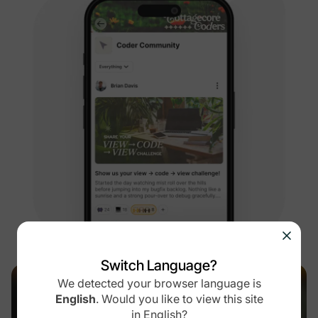
Switch Language?
We detected your browser language is
English
.
Would you like to view this site
Een opvoedcommunity groeide met
in
English
?