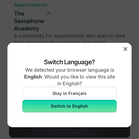
Special Interest
The
Saxophone
Academy
A community for saxophonists who want to take
their playing to the next level and create
connections with other musicians.
Switch Language?
We detected your browser language is
English
.
Would you like to view this site
in
English
?
Stay in Français
Switch to English