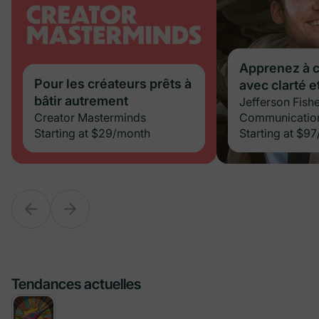
Apprenez à 
Pour les créateurs prêts à
Pour les créateurs prêts à
avec clarté e
bâtir autrement
bâtir autrement
Jefferson Fishe
Creator Masterminds
Creator Masterminds
Communicatio
Starting at
Starting at
$29
$29
/month
/month
Starting at
$97
Tendances actuelles