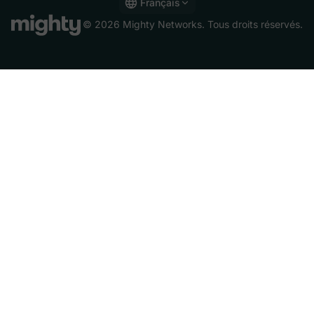
Français
English
© 2026 Mighty Networks. Tous droits réservés.
Español
Deutsch
Français
Italiano
Nederlands
Português