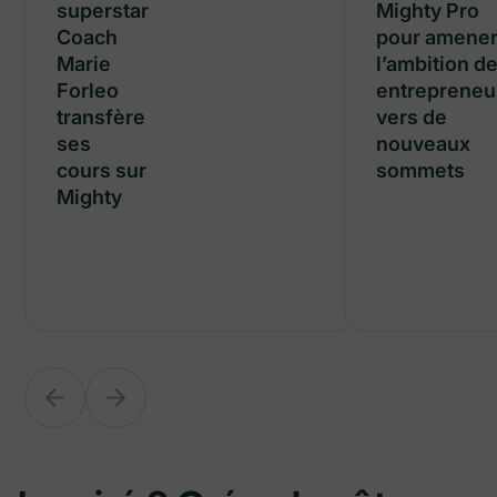
superstar
superstar
Mighty Pro
Coach
Coach
pour amene
Marie
Marie
l’ambition d
Forleo
Forleo
entrepreneu
transfère
transfère
vers de
ses
ses
nouveaux
cours sur
cours sur
sommets
Mighty
Mighty