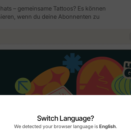
Chats – gemeinsame Tattoos? Es können
sieren, wenn du deine Abonnenten zu
Switch Language?
We detected your browser language is
English
.