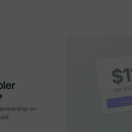
bler
?
membership on
paid