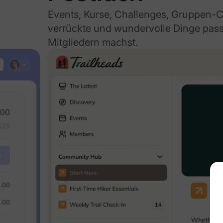
Events, Kurse, Challenges, Gruppen-
verrückte und wundervolle Dinge pas
Mitgliedern machst.