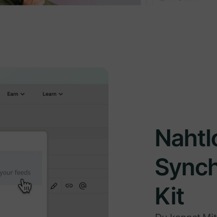
Nahtl
Synch
Kit