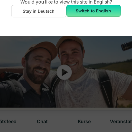
Would you like to view this site in
English
?
Switch to English
Stay in Deutsch
tätsfeed
Chat
Kurse
Veransta