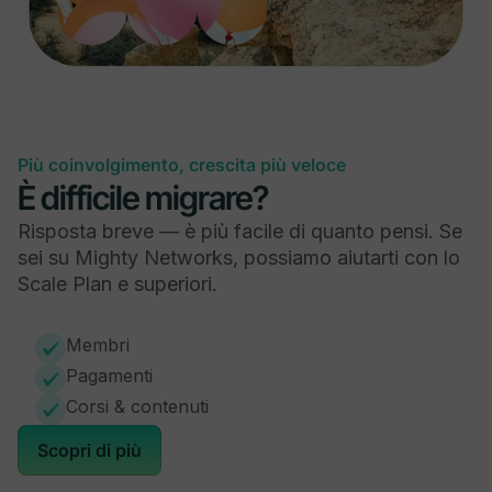
Aggiungi il tuo logo, i colori e i banner del brand
Più coinvolgimento, crescita più veloce
È difficile migrare?
Le tue app brandizzate
Risposta breve — è più facile di quanto pensi. Se
sei su Mighty Networks, possiamo aiutarti con lo
-
-
Scale Plan e superiori.
Membri
Pagamenti
Community
Corsi & contenuti
Scopri di più
Gruppi privati e Cohort