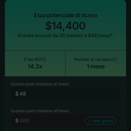
il tuo potenziale di ricavo
$14,400
Entrate annuali da 30 membri a $48/mese*
Il tuo ROI
Periodo di recupero
14.2x
1 mese
Quanto puoi chiedere al mese
$
Quanto puoi chiedere all’anno
$
2 mesi gratis