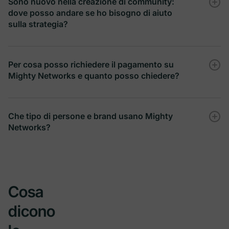
Sono nuovo nella creazione di community:
dove posso andare se ho bisogno di aiuto
-
sulla strategia?
Community Design
Monitoraggio Pixel Marketing
Per cosa posso richiedere il pagamento su
Mighty Networks e quanto posso chiedere?
Mighty
Community
-
Che tipo di persone e brand usano Mighty
Richieste API Amministratore incluse
Networks?
Build a Mighty Network Challenge
-
5.000/mese
Personalizzato
Primi passi con Mighty
Cosa
MCP Network
dicono
-