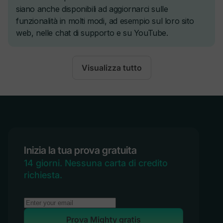
Membri
People Explorer per connettere membri rilevanti
Visualizza tutto
Campi profilo personalizzati
Inizia la tua prova gratuita
5
10
Illimitato
14 giorni. Nessuna carta di credito
richiesta.
Badge Profilo
Prova Mighty gratis