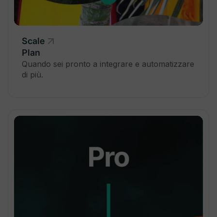
Spazio Totale di Archiviazione
Scale
200 GB
500 GB
4 TB
Plan
Quando sei pronto a integrare e automatizzare
di più.
Aggiungi un dominio personalizzato
Pagina di gestione membri
Azioni massive sui membri