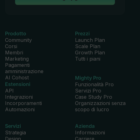
Messaggistica privata
Prodotto
Prezzi
Community
Launch Plan
Corsi
Scale Plan
Membri
Growth Plan
Marketing
Tutti i piani
Note vocali
Pagamenti
amministrazione
AI Cohost
Mighty Pro
Estensioni
Funzionalità Pro
API
Servizi Pro
Integrazioni
Case Study Pro
Incorporamenti
Organizzazioni senza
Programma di referral membro integrato
Automazioni
scopo di lucro
Servizi
Azienda
Strategia
Informazioni
Design
Carriere