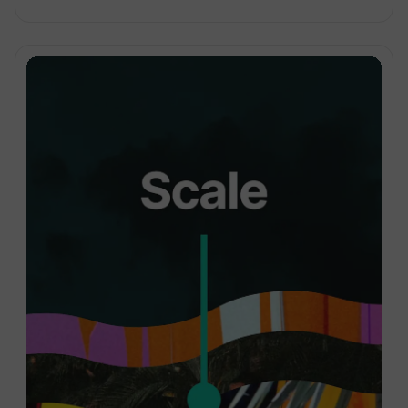
-
-
Upload video da parte dei membri
-
-
*Fino a 10.000 spettatori disponibili con un costo
aggiuntivo
amministrazione