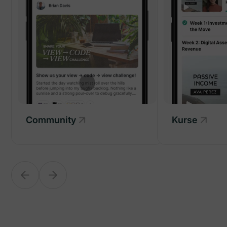
Kurse
Community
Community