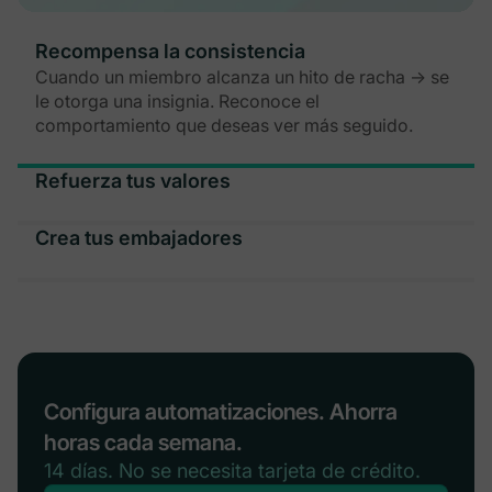
Recompensa la consistencia
Cuando un miembro alcanza un hito de racha → se
le otorga una insignia. Reconoce el
comportamiento que deseas ver más seguido.
Refuerza tus valores
Celebra las acciones que importan en tu
comunidad—contribuciones, finalizaciones,
Crea tus embajadores
conexiones.
Identifica a tus miembros más comprometidos e
invítales a liderar—todo automáticamente.
Configura automatizaciones. Ahorra
horas cada semana.
14 días. No se necesita tarjeta de crédito.