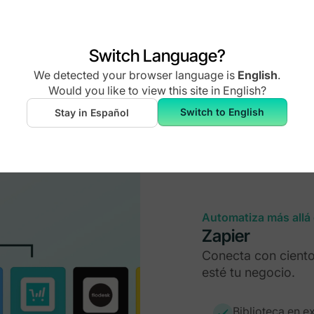
experiencia
Switch Language?
We detected your browser language is
English
.
Would you like to view this site in
English
?
Switch to English
Stay in Español
Automatiza más allá
Zapier
Conecta con ciento
esté tu negocio.
Biblioteca en e