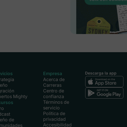
vicios
Empresa
Descarga la app
rategia
Acerca de
seño
Carreras
gración
Centro de
ertos Mighty
confianza
Términos de
cursos
servicio
ro
Política de
dcast
privacidad
seño de
Accesibilidad
munidades