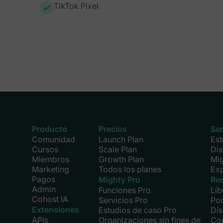
TikTok Pixel
Producto
Precios
Ser
Comunidad
Launch Plan
Est
Cursos
Scale Plan
Di
Miembros
Growth Plan
Mi
Marketing
Todos los planes
Exp
Pagos
Mighty Pro
Re
Admin
Funciones Pro
Lib
Cohost IA
Servicios Pro
Po
Extensiones
Estudios de caso Pro
Di
APIs
Organizaciones sin fines de
Co