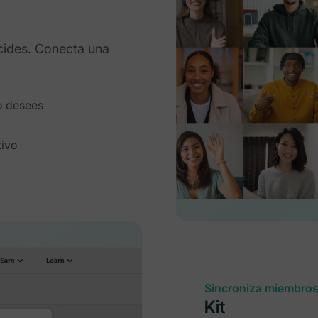
cides. Conecta una
o desees
tivo
Sincroniza miembros
Kit