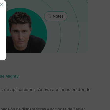
 de Mighty
s de aplicaciones. Activa acciones en donde
xpansión de disparadores y acciones de Zapier