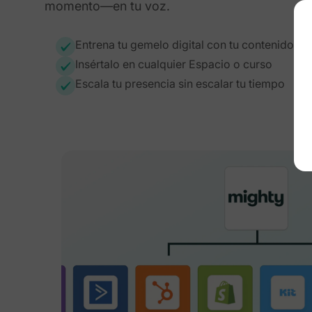
momento—en tu voz.
Entrena tu gemelo digital con tu contenido y 
Insértalo en cualquier Espacio o curso
Escala tu presencia sin escalar tu tiempo