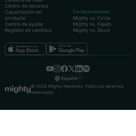
Centro de recursos
Comparaciones
Capacitación en
producto
Mighty vs. Circle
Centro de ayuda
Mighty vs. Kajabi
Registro de cambios
Mighty vs. Skool
Español
English
© 2026 Mighty Networks. Todos los derechos
Español
reservados.
Deutsch
Français
Italiano