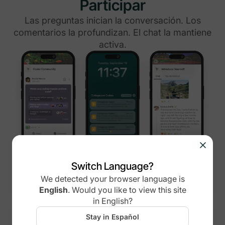
Participar
Las preguntas inician la conversación. Los
comentarios la profundizan. El chat la mantiene
activa.
Encuestas y preguntas
Switch Language?
La manera más natural para que los miembros
cuenten sus historias y se descubran entre sí.
We detected your browser language is
English
.
Would you like to view this site
in
English
?
Stay in Español
Comentarios