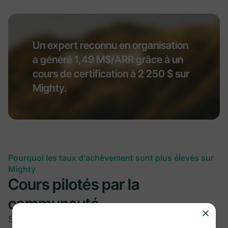
Un expert reconnu en organisation
a généré 1,49 M$/ARR grâce à un
cours de certification à 2 250 $ sur
Mighty.
Pourquoi les taux d’achèvement sont plus élevés sur
Mighty
Cours pilotés par la
communauté
Sur d’autres plateformes, les cours vivent seuls.