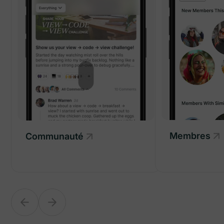
Membres
Communauté
Communauté