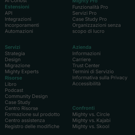
AI Cohost
Mighty Pro
Estensioni
Funzionalità Pro
API
Servizi Pro
Integrazioni
Case Study Pro
Incorporamenti
Organizzazioni senza
Automazioni
scopo di lucro
Servizi
Azienda
Strategia
Informazioni
Design
Carriere
Migrazione
Trust Center
Mighty Experts
Termini di Servizio
Informativa sulla Privacy
Risorse
Accessibilità
Libro
Podcast
Community Design
Case Study
Confronti
Centro Risorse
Formazione sul prodotto
Mighty vs. Circle
Centro assistenza
Mighty vs. Kajabi
Registro delle modifiche
Mighty vs. Skool