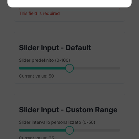
This field is required
Slider Input - Default
Slider predefinito (0-100)
Current value:
50
Slider Input - Custom Range
Slider intervallo personalizzato (0-50)
Current value:
25