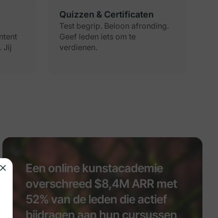
Quizzen & Certificaten
Test begrip. Beloon afronding.
ntent
Geef leden iets om te
 Jij
verdienen.
Een online kunstacademie
overschreed $8,4M ARR met
52% van de leden die actief
bijdragen aan hun cursussen