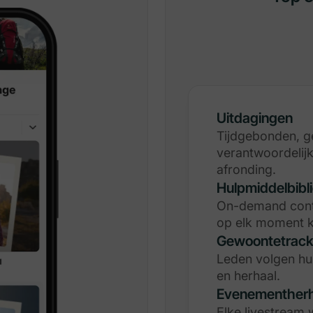
Uitdagingen
Tijdgebonden, g
verantwoordelijk
afronding.
Hulpmiddelbibl
On-demand cont
op elk moment k
Gewoontetrack
Leden volgen hun
en herhaal.
Evenementherh
Elke livestream