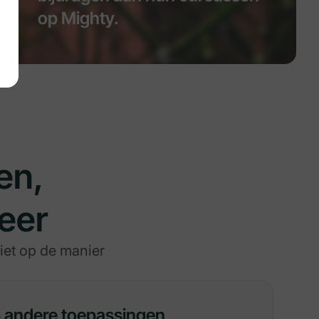
op Mighty.
en,
eer
iet op de manier
 andere toepassingen