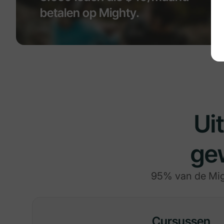
betalen op Mighty.
Ui
ge
95% van de Migh
Cursussen