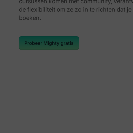
cursussen komen met community, verantw
de flexibiliteit om ze zo in te richten dat j
boeken.
Probeer Mighty gratis