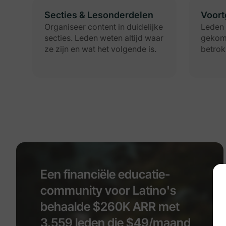
Secties & Lesonderdelen
Voort
Organiseer content in duidelijke
Leden 
secties. Leden weten altijd waar
gekome
ze zijn en wat het volgende is.
betrok
Een financiële educatie-
community voor Latino's
behaalde $260K ARR met
3.559 leden die $49/maand