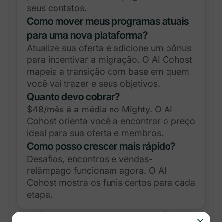
seus contatos.
Como mover meus programas atuais
para uma nova plataforma?
Atualize sua oferta e adicione um bônus
para incentivar a migração. O AI Cohost
mapeia a transição com base em quem
você vai trazer e seus objetivos.
Quanto devo cobrar?
$48/mês é a média no Mighty. O AI
Cohost orienta você a encontrar o preço
ideal para sua oferta e membros.
Como posso crescer mais rápido?
Desafios, encontros e vendas-
relâmpago funcionam agora. O AI
Cohost mostra os funis certos para cada
etapa.
Imagine essas perguntas respondidas com