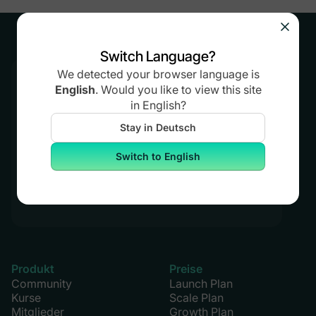
Switch Language?
We detected your browser language is
Kostenlos testen
English
.
Would you like to view this site
in
English
?
14 Tage. Keine Kreditkarte
erforderlich.
Stay in Deutsch
Switch to English
Mighty kostenlos ausprobieren
Produkt
Preise
Community
Launch Plan
Kurse
Scale Plan
Mitglieder
Growth Plan