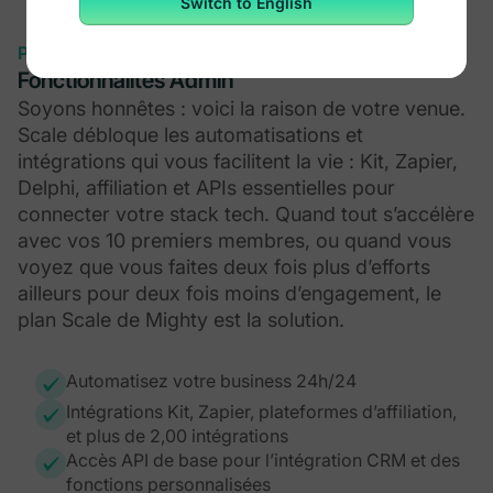
Switch to English
Pourquoi passer à Scale
Fonctionnalités Admin
Soyons honnêtes : voici la raison de votre venue.
Scale débloque les automatisations et
intégrations qui vous facilitent la vie : Kit, Zapier,
Delphi, affiliation et APIs essentielles pour
connecter votre stack tech. Quand tout s’accélère
avec vos 10 premiers membres, ou quand vous
voyez que vous faites deux fois plus d’efforts
ailleurs pour deux fois moins d’engagement, le
plan Scale de Mighty est la solution.
Automatisez votre business 24h/24
Intégrations Kit, Zapier, plateformes d’affiliation,
et plus de 2,00 intégrations
Accès API de base pour l’intégration CRM et des
fonctions personnalisées