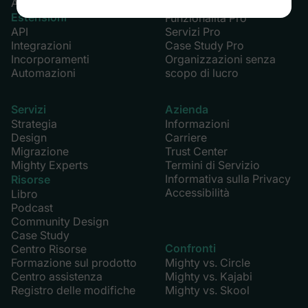
AI Cohost
Mighty Pro
Estensioni
Funzionalità Pro
API
Servizi Pro
Integrazioni
Case Study Pro
Incorporamenti
Organizzazioni senza
Automazioni
scopo di lucro
Servizi
Azienda
Strategia
Informazioni
Design
Carriere
Migrazione
Trust Center
Mighty Experts
Termini di Servizio
Informativa sulla Privacy
Risorse
Accessibilità
Libro
Podcast
Community Design
Case Study
Confronti
Centro Risorse
Formazione sul prodotto
Mighty vs. Circle
Centro assistenza
Mighty vs. Kajabi
Registro delle modifiche
Mighty vs. Skool