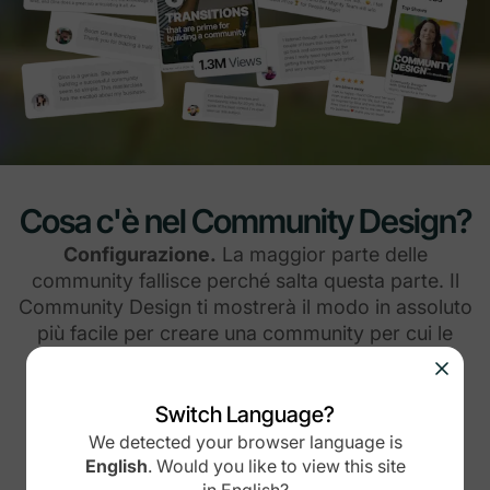
Cosa c'è nel Community Design?
Configurazione.
La maggior parte delle
community fallisce perché salta questa parte. Il
Community Design ti mostrerà il modo in assoluto
più facile per creare una community per cui le
persone pagheranno.
Switch Language?
We detected your browser language is
English
.
Would you like to view this site
in
English
?