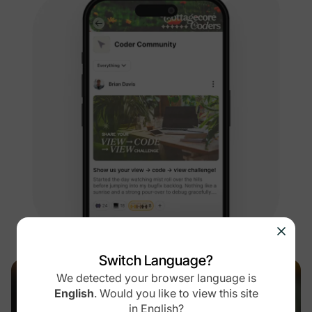
Switch Language?
We detected your browser language is
English
.
Would you like to view this site
Een opvoedcommunity groeide met
in
English
?