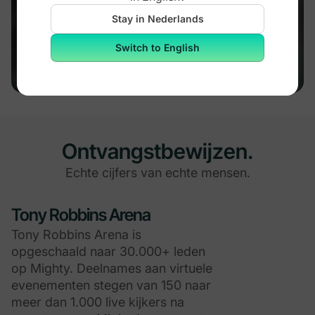
Community Design™ in 2 jaar van 0
Stay in Nederlands
naar 102.000 leden en $5M+
omzet.
Switch to English
Ontvangstbewijzen.
Echte cijfers van echte mensen.
Tony Robbins Arena
Tony Robbins Arena is
opgeschaald naar 30.000+ leden
op Mighty. Deelnames aan virtuele
evenementen stegen van 150 naar
meer dan 1.000 live kijkers na