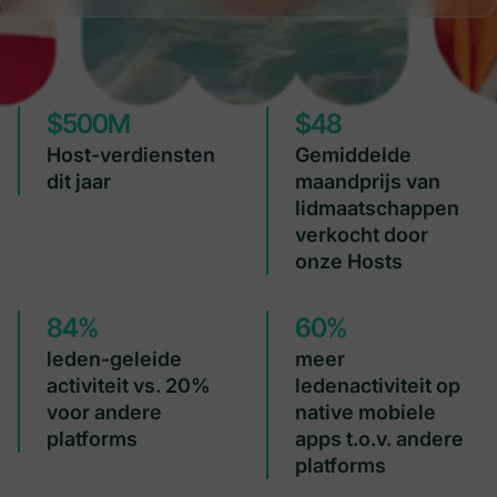
$500M
$48
Host-verdiensten
Gemiddelde
dit jaar
maandprijs van
lidmaatschappen
verkocht door
onze Hosts
84%
60%
leden-geleide
meer
activiteit vs. 20%
ledenactiviteit op
voor andere
native mobiele
platforms
apps t.o.v. andere
platforms