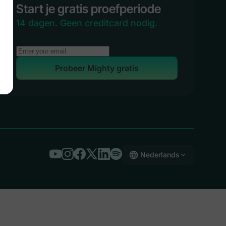
Start je gratis proefperiode
14 dagen. Geen creditcard nodig.
Probeer Mighty gratis
Nederlands
English
Español
Deutsch
Français