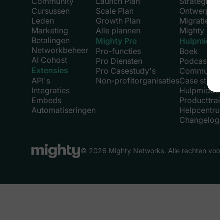
Community
Launch Plan
Strategie
Cursussen
Scale Plan
Ontwerp
Leden
Growth Plan
Migratie
Marketing
Alle plannen
Mighty Exp
Betalingen
Mighty Pro
Hulpmidde
Networkbeheer
Pro-functies
Boek
AI Cohost
Pro Diensten
Podcast
Extensies
Pro Casestudy's
Community
API's
Non-profitorganisaties
Case studi
Integraties
Hulpmidde
Embeds
Producttra
Automatiseringen
Helpcentr
Changelog
© 2026 Mighty Networks. Alle rechten vo