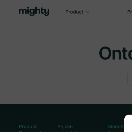
Product
Pr
Ont
Product
Prijzen
Diensten