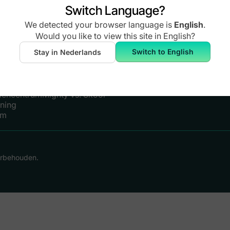
Over
Switch Language?
Carrières
Trust Center
We detected your browser language is
English
.
erts
Gebruiksvoorwaarden
Would you like to view this site in
English
?
Privacybeleid
len
Toegankelijkheid
Switch to English
Stay in Nederlands
Vergelijkingen
 Design
Mighty vs. Circle
es
Mighty vs. Kajabi
lencentrum
Mighty vs. Skool
ining
um
orbehouden.