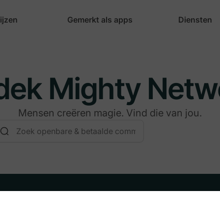
ijzen
Gemerkt als apps
Diensten
dek Mighty Netw
Mensen creëren magie. Vind die van jou.
Bedrijf
Download de app