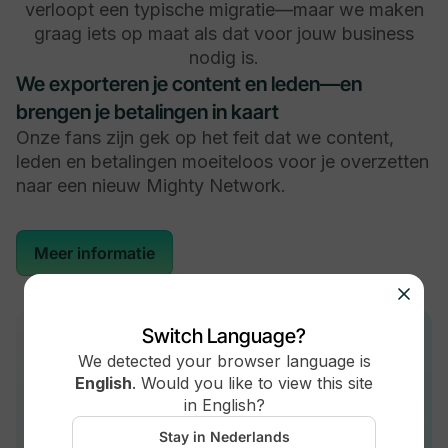
verloopt een typische migratie—maar we maken
graag iets op maat als dat voor jouw business
nodig is.
We exporteren je content en leden—en
brengen je betalingen in kaart
Onze fans zijn gek op het feit dat we content,
leden en betalingen moeiteloos voor je overzetten
naar een nieuw Mighty Network.
Meer informatie
Switch Language?
We detected your browser language is
English
.
Would you like to view this site
in
English
?
Stay in Nederlands