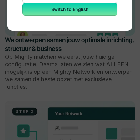
Switch to English
We ontwerpen samen jouw optimale inrichting,
structuur & business
Op Mighty matchen we eerst jouw huidige
configuratie. Daarna laten we zien wat ALLEEN
mogelijk is op een Mighty Network en ontwerpen
we samen de beste opzet met exclusieve
functies.