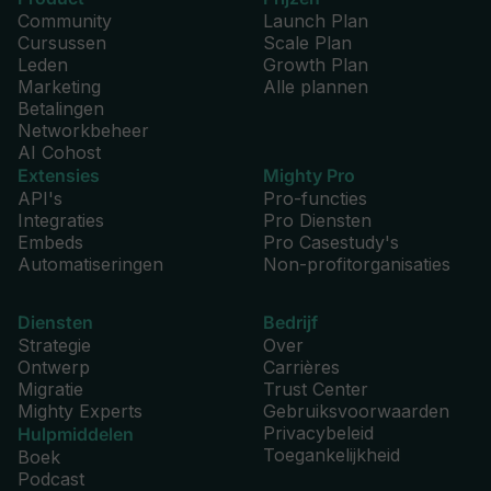
Community
Launch Plan
Cursussen
Scale Plan
Leden
Growth Plan
Marketing
Alle plannen
Betalingen
Networkbeheer
AI Cohost
Extensies
Mighty Pro
API's
Pro-functies
Integraties
Pro Diensten
Embeds
Pro Casestudy's
Automatiseringen
Non-profitorganisaties
Diensten
Bedrijf
Strategie
Over
Ontwerp
Carrières
Migratie
Trust Center
Mighty Experts
Gebruiksvoorwaarden
Privacybeleid
Hulpmiddelen
Toegankelijkheid
Boek
Podcast