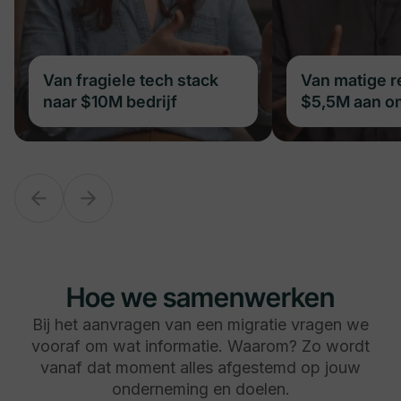
Van fragiele tech stack
Van fragiele tech stack
Van matige r
naar $10M bedrijf
naar $10M bedrijf
$5,5M aan o
Hoe we samenwerken
Bij het aanvragen van een migratie vragen we
vooraf om wat informatie. Waarom? Zo wordt
vanaf dat moment alles afgestemd op jouw
onderneming en doelen.