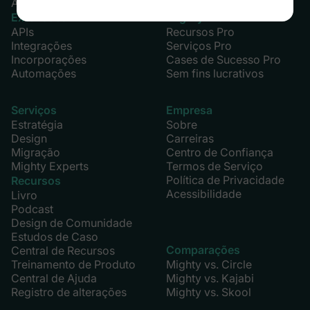
AI Cohost
Extensões
Mighty Pro
APIs
Recursos Pro
Integrações
Serviços Pro
Incorporações
Cases de Sucesso Pro
Automações
Sem fins lucrativos
Serviços
Empresa
Estratégia
Sobre
Design
Carreiras
Migração
Centro de Confiança
Mighty Experts
Termos de Serviço
Política de Privacidade
Recursos
Acessibilidade
Livro
Podcast
Design de Comunidade
Estudos de Caso
Comparações
Central de Recursos
Treinamento de Produto
Mighty vs. Circle
Central de Ajuda
Mighty vs. Kajabi
Registro de alterações
Mighty vs. Skool