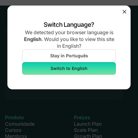
Switch Language?
We detected your browser language is
Comece seu teste grátis
English
.
Would you like to view this site
in
English
?
14 dias. Não é necessário cartão de
crédito.
Stay in Português
Switch to English
Teste o Mighty gratuitamente
Produto
Preços
Comunidade
Launch Plan
Cursos
Scale Plan
Membros
Growth Plan