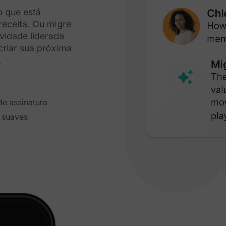
o que está
receita. Ou migre
vidade liderada
riar sua próxima
.
de assinatura
 suaves