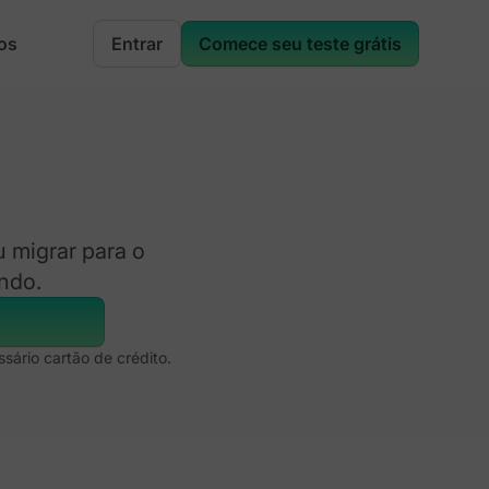
os
Entrar
Comece seu teste grátis
 migrar para o
ando.
sário cartão de crédito.