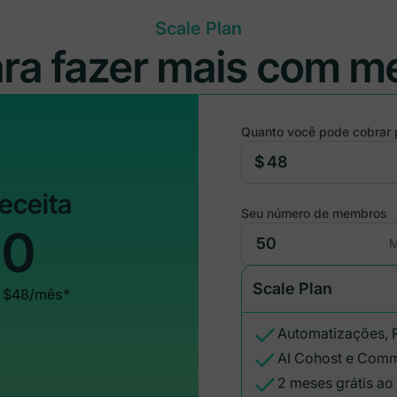
Scale Plan
ara fazer mais com m
Quanto você pode cobrar 
$
receita
Seu número de membros
00
M
Scale Plan
a $48/mês*
Automatizações, R
AI Cohost e Comm
2 meses grátis ao