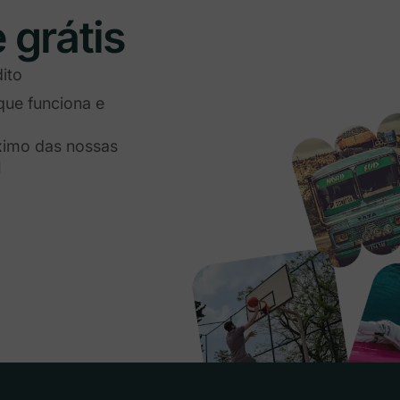
 grátis
ito
que funciona e
áximo das nossas
I