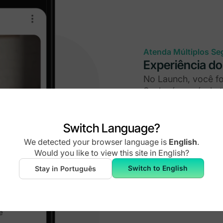
Atenda Múltiplos S
Experiência d
No Launch, você f
Scale, é possível
Organize landing p
caminhos. Ofereça
Switch Language?
trazer mais pessoa
We detected your browser language is
English
.
Would you like to view this site in
English
?
Espaços Multir
Planos para or
Switch to English
Stay in Português
Códigos promoc