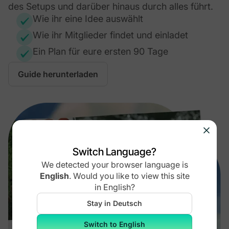
des Setups und darüber hinaus durch alles führt.
Wie ihr eine Idee auswählt
Wie ihr Mitglieder findet und einladet
Ein Plan für eure ersten 90 Tage
Guide herunterladen
Switch Language?
We detected your browser language is
English
.
Would you like to view this site
in
English
?
Stay in Deutsch
Switch to English