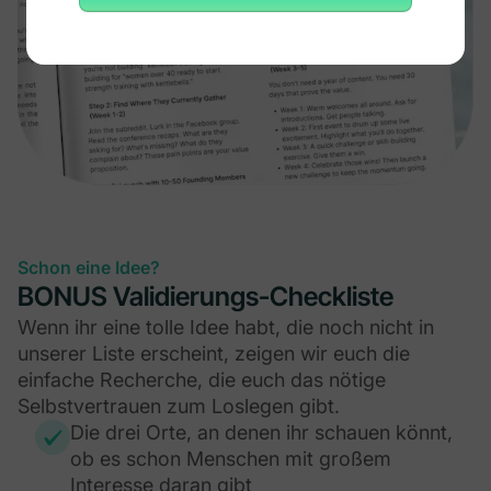
Schon eine Idee?
BONUS Validierungs-Checkliste
Wenn ihr eine tolle Idee habt, die noch nicht in
unserer Liste erscheint, zeigen wir euch die
einfache Recherche, die euch das nötige
Selbstvertrauen zum Loslegen gibt.
Die drei Orte, an denen ihr schauen könnt,
ob es schon Menschen mit großem
Interesse daran gibt