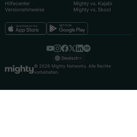
Hilfecenter
Mighty vs. Kajabi
Versionshinweise
Mighty vs. Skool
Deutsch
English
© 2026 Mighty Networks. Alle Rechte
Español
vorbehalten.
Deutsch
Français
Italiano
Nederlands
Português