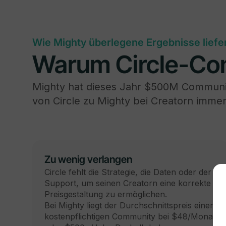
Wie Mighty überlegene Ergebnisse liefe
Warum Circle-Co
Mighty hat dieses Jahr $500M Communit
von Circle zu Mighty bei Creatorn immer 
Zu wenig verlangen
Circle fehlt die Strategie, die Daten oder der
Support, um seinen Creatorn eine korrekte
Preisgestaltung zu ermöglichen.
Bei Mighty liegt der Durchschnittspreis einer
kostenpflichtigen Community bei $48/Monat