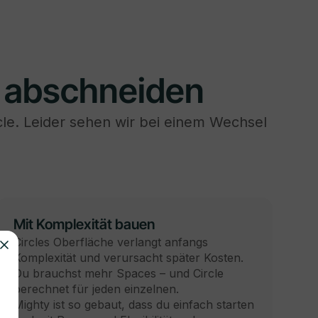
 abschneiden
le. Leider sehen wir bei einem Wechsel
Mit Komplexität bauen
Circles Oberfläche verlangt anfangs
Komplexität und verursacht später Kosten.
Du brauchst mehr Spaces – und Circle
berechnet für jeden einzelnen.
Mighty ist so gebaut, dass du einfach starten