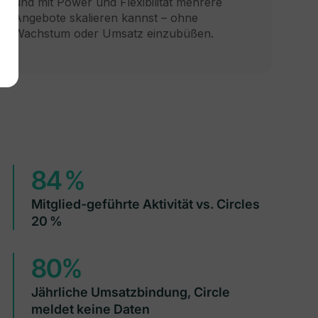
und mit Power und Flexibilität mehrere
Angebote skalieren kannst – ohne
Wachstum oder Umsatz einzubüßen.
84 %
Mitglied-geführte Aktivität vs. Circles
20 %
80%
Jährliche Umsatzbindung, Circle
meldet keine Daten