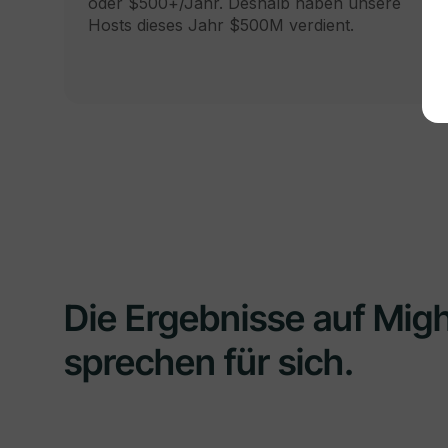
oder $500+/Jahr. Deshalb haben unsere
Hosts dieses Jahr $500M verdient.
Die Ergebnisse auf Mig
sprechen für sich.