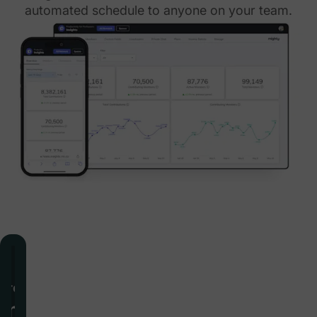
automated schedule to anyone on your team.
 à l'équipe
rciale
mment