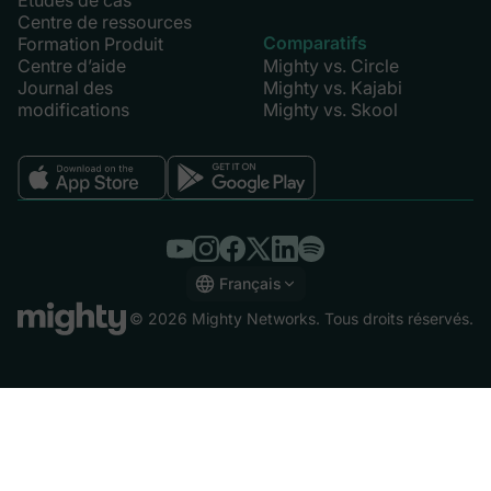
Études de cas
Centre de ressources
Comparatifs
Formation Produit
Centre d’aide
Mighty vs. Circle
Journal des
Mighty vs. Kajabi
modifications
Mighty vs. Skool
Français
English
© 2026 Mighty Networks. Tous droits réservés.
Español
Deutsch
Français
Italiano