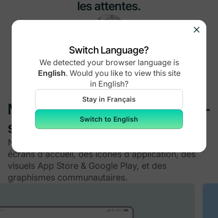
les attentes.
Switch Language?
Ofir Yakobowicz
We detected your browser language is
Animateur, The Powerful Man
English
.
Would you like to view this site
in
English
?
Stay in Français
Montrez-vous professionnel —
Switch to English
sans effort supplémentaire
Nos designers de classe mondiale créent des
écrans d'accueil, des icônes d'application, des
visuels App Store & Google Play, et des
graphismes communautaires.