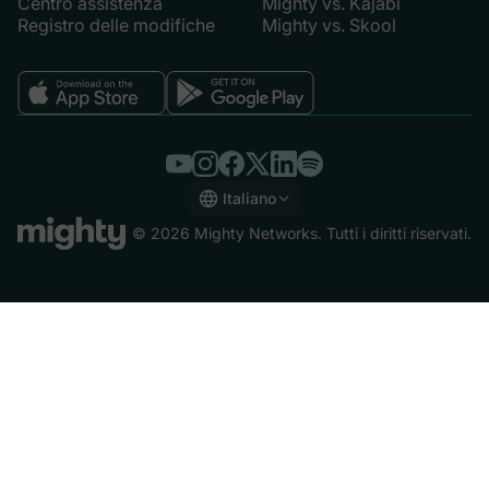
Centro assistenza
Mighty vs. Kajabi
Registro delle modifiche
Mighty vs. Skool
Italiano
English
© 2026 Mighty Networks. Tutti i diritti riservati.
Español
Deutsch
Français
Italiano
Nederlands
Português