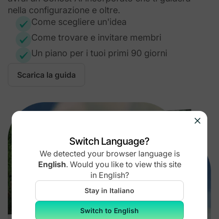
nella configurazione e oltre.
Come scegliere un'idea
Come trovare e invitare membri
Un piano per i tuoi primi 90 giorni
Scarica la guida
Switch Language?
We detected your browser language is
English
.
Would you like to view this site
in
English
?
Stay in Italiano
Switch to English