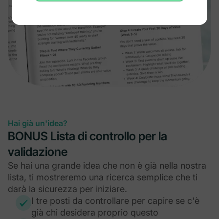
Hai già un'idea?
BONUS Lista di controllo per la
validazione
Se hai una grande idea che non è già nella nostra
lista, ti mostreremo una ricerca semplice che ti
darà la sicurezza per iniziare.
I tre posti da controllare per capire se c'è
già chi desidera proprio questo