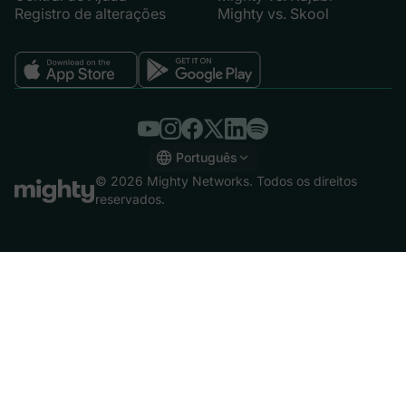
Registro de alterações
Mighty vs. Skool
Português
English
© 2026 Mighty Networks. Todos os direitos
Español
reservados.
Deutsch
Français
Italiano
Nederlands
Português