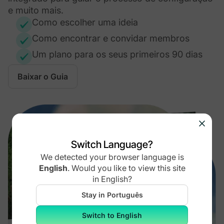
e muito mais.
Como escolher uma ideia
Como encontrar e convidar membros
Um plano para os seus primeiros 90 dias
Baixar o Guia
Switch Language?
We detected your browser language is
English
.
Would you like to view this site
in
English
?
Stay in Português
Switch to English