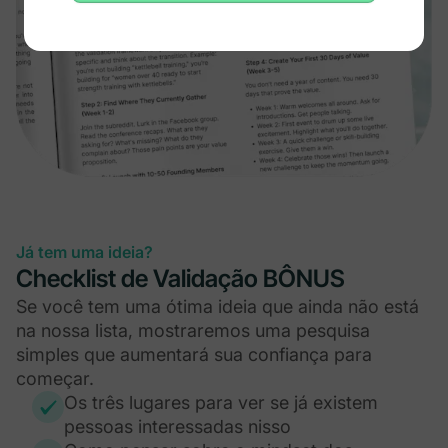
Já tem uma ideia?
Checklist de Validação BÔNUS
Se você tem uma ótima ideia que ainda não está
na nossa lista, mostraremos uma pesquisa
simples que aumentará sua confiança para
começar.
Os três lugares para ver se já existem
pessoas interessadas nisso