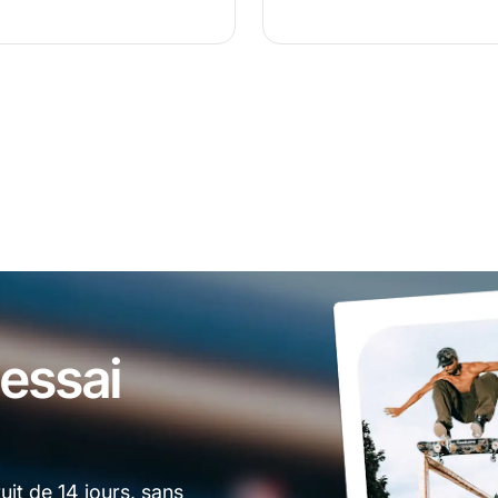
essai
it de 14 jours, sans