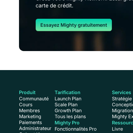
carte de crédit.
Essayez Mighty gratuitement
Produit
Tarification
Services
Communauté
Launch Plan
Stratégie
Cours
Scale Plan
Concepti
Membres
Growth Plan
Migratio
Marketing
Tous les plans
Mighty E
Paiements
Mighty Pro
Ressour
Administrateur
Fonctionnalités Pro
Livre